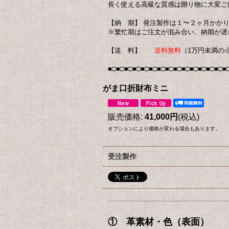
長く使える高級な質感は贈り物に大変ご
【納 期】 発注製作は１〜２ヶ月かか
※繁忙期はご注文が混み合い、納期が遅
【送 料】
送料無料
（1万円未満の
■□■□■□■□■□■□■□■□■□■□■□■□■□■□■
がま口折財布ミニ
販売価格
:
41,000円
(税込)
オプションにより価格が変わる場合もあります。
受注製作
① 革素材・色（表面）