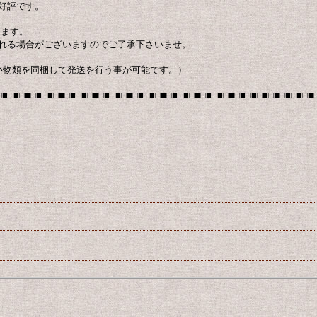
好評です。
ります。
れる場合がございますのでご了承下さいませ。
小物類を同梱して発送を行う事が可能です。）
□■□■□■□■□■□■□■□■□■□■□■□■□■□■□■□■□■□■□■□■□■□■□■□■□■□■□■□■