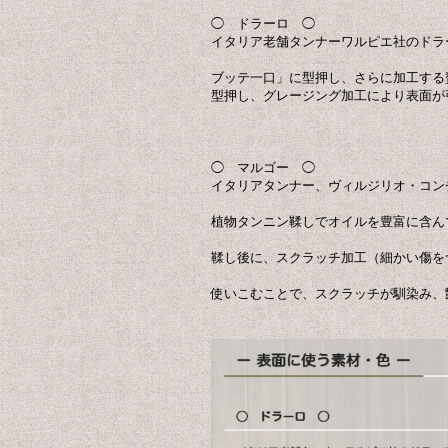
◯ ドラーロ ◯
イタリア老舗タンナーワルピエ社のドラ
ブッテ一口」に型押し、さらに加工する
型押し、グレージング加工により表面が
◯ マルゴー ◯
イタリアタンナー、ヴィルジリオ・コン
植物タンニン鞣しでオイルを豊富に含ん
鞣し後に、スクラッチ加工（細かい傷を
使いこむことで、スクラッチが馴染み、