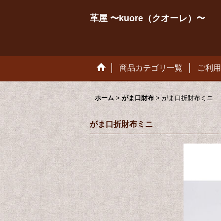
革屋 〜kuore（クオーレ）〜
商品カテゴリ一覧
ご利用
ホーム
>
がま口財布
>
がま口折財布ミニ
がま口折財布ミニ