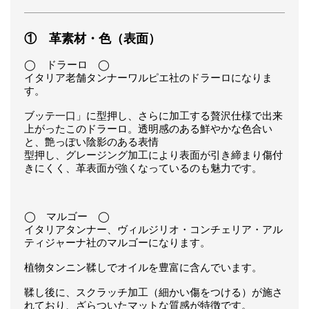
① 革素材・色（表面）
◯ ドラーロ ◯
イタリア老舗タンナーワルピエ社のドラーロになりま
す。
ブッテ一口」に型押し、さらに加工する贅沢仕様で出来
上がったこのドラーロ。透明感のある鮮やかな色合い
と、艶っぽい陰影のある表情
型押し、グレージング加工により表面が引き締まり傷付
きにくく、革表面が強くなっているのも魅力です。
◯ マルゴー ◯
イタリアタンナー、ヴィルジリオ・コンチェリア・アル
ティジャーナ社のマルゴーになります。
植物タンニン鞣しでオイルを豊富に含んでいます。
鞣し後に、スクラッチ加工（細かい傷をつける）が施さ
れており、ざらついたマットな質感が特徴です。