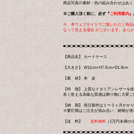
商品写真の素材・色の組み合わせはあく
※ご購入頂く前に、必ず『
ご利用案内
』
※ 本ウェブサイトでご覧いただく商品
なって見える場合 がございます。あら
■□■□■□■□■□■□■□■□■□■□■□■□■□■□■
【商品名】 カードケース
【大きさ】 W11cm×H7.5cm×D1.8cm
【素 材】 本 皮
【特 徴】 上質なイタリアンレザーを
長く使える高級な質感は贈り物に大変ご
【納 期】 発注製作は１〜２ヶ月かか
※繁忙期はご注文が混み合い、納期が遅
【送 料】
送料無料
（1万円未満の
■□■□■□■□■□■□■□■□■□■□■□■□■□■□■