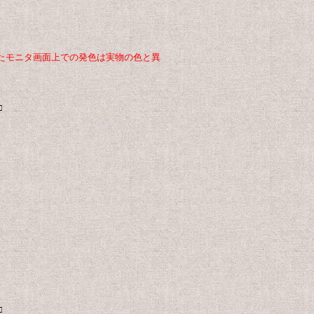
たモニタ画面上での発色は実物の色と異
□
□